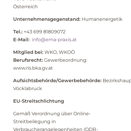
Österreich
Unternehmensgegenstand:
Humanenergetik
Tel.:
+43 699 81809072
E-Mail:
info@ema-praxis.at
Mitglied bei:
WKO, WKOÖ
Berufsrecht:
Gewerbeordnung:
www.ris.bka.gv.at
Aufsichtsbehörde/Gewerbebehörde:
Bezirkshau
Vöcklabruck
EU-Streitschlichtung
Gemäß Verordnung über Online-
Streitbeilegung in
Verbraucherangelegenheiten (ODR-