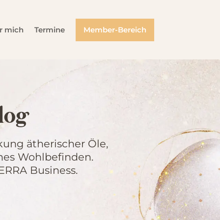
r mich
Termine
Member-Bereich
log
ung ätherischer Öle,
hes Wohlbefinden.
TERRA Business.