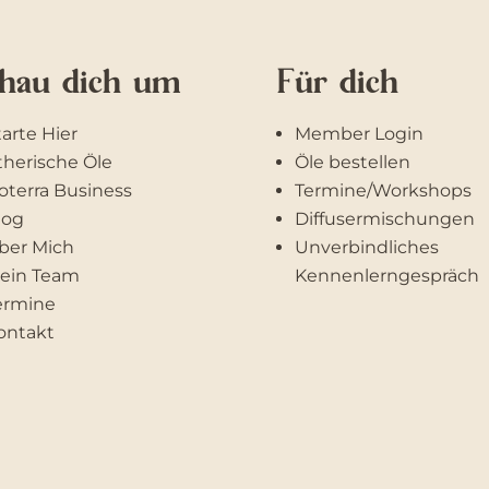
hau dich um
Für dich
tarte Hier
Member Login
therische Öle
Öle bestellen
oterra Business
Termine/Workshops
log
Diffusermischungen
ber Mich
Unverbindliches
ein Team
Kennenlerngespräch
ermine
ontakt