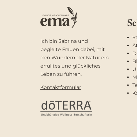
Sc
S
Ich bin Sabrina und
Ä
begleite Frauen dabei, mit
D
den Wundern der Natur ein
B
erfülltes und glückliches
Ü
Leben zu führen.
M
T
Kontaktformular
K