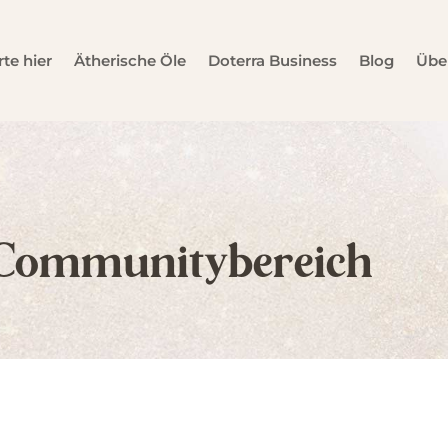
rte hier
Ätherische Öle
Doterra Business
Blog
Übe
 Communitybereich