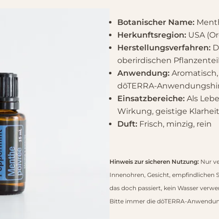
Botanischer Name:
Menth
Herkunftsregion:
USA (Or
Herstellungsverfahren:
D
oberirdischen Pflanzentei
Anwendung:
Aromatisch, ä
dōTERRA-Anwendungshin
Einsatzbereiche:
Als Leb
Wirkung, geistige Klarhei
Duft:
Frisch, minzig, rein
Hinweis zur sicheren Nutzung:
Nur v
Innenohren, Gesicht, empfindlichen 
das doch passiert, kein Wasser verwen
Bitte immer die dōTERRA-Anwendun