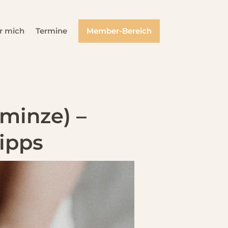
r mich
Termine
Member-Bereich
minze) –
ipps