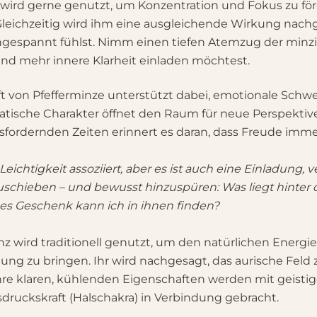
wird gerne genutzt, um Konzentration und Fokus zu förd
Gleichzeitig wird ihm eine ausgleichende Wirkung nac
angespannt fühlst. Nimm einen tiefen Atemzug der minz
nd mehr innere Klarheit einladen möchtest.
t von Pfefferminze unterstützt dabei, emotionale Schwer
omatische Charakter öffnet den Raum für neue Perspekt
sfordernden Zeiten erinnert es daran, dass Freude immer
eichtigkeit assoziiert, aber es ist auch eine Einladung,
gzuschieben – und bewusst hinzuspüren: Was liegt hinte
es Geschenk kann ich in ihnen finden?
nz wird traditionell genutzt, um den natürlichen Energi
ng zu bringen. Ihr wird nachgesagt, das aurische Feld 
e klaren, kühlenden Eigenschaften werden mit geistig
sdruckskraft (Halschakra) in Verbindung gebracht.